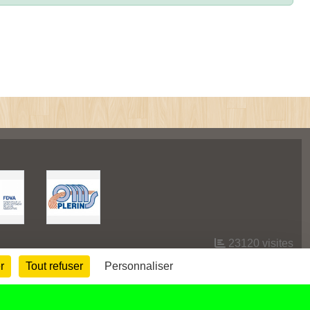
23120
visites
r
Tout refuser
Personnaliser
Informations légales
Signaler un contenu inapproprié