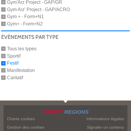
Gym'Arz Project - GAP/GR
Gym Arz' Project - GAP/ACRO
Gym + - Form+N1
Gym+ - Form+N2
ÉVÉNEMENTS PAR TYPE
Tous les types
Sportif
Festif
Manifestation
Caritatif
SPORTS
REGIONS
Charte cookies
Informations légales
Gestion des cookies
Signaler un contenu