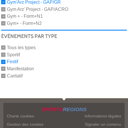
Gym'Arz Project - GAP/GR
Gym Arz' Project - GAP/ACRO
Gym + - Form+N1
Gym+ - Form+N2
ÉVÉNEMENTS PAR TYPE
Tous les types
Sportif
Festif
Manifestation
Caritatif
SPORTS
REGIONS
Charte cookies
Informations légales
Gestion des cookies
Signaler un contenu