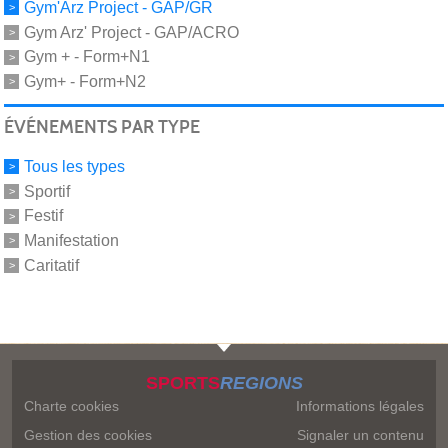
Gym'Arz Project - GAP/GR
Gym Arz' Project - GAP/ACRO
Gym + - Form+N1
Gym+ - Form+N2
ÉVÉNEMENTS PAR TYPE
Tous les types
Sportif
Festif
Manifestation
Caritatif
SPORTS
REGIONS
Charte cookies
Informations légales
Gestion des cookies
Signaler un contenu