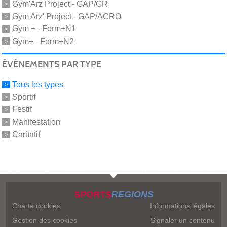
Gym'Arz Project - GAP/GR
Gym Arz' Project - GAP/ACRO
Gym + - Form+N1
Gym+ - Form+N2
ÉVÉNEMENTS PAR TYPE
Tous les types
Sportif
Festif
Manifestation
Caritatif
SPORTS
REGIONS
Charte cookies
Informations légales
Gestion des cookies
Signaler un contenu