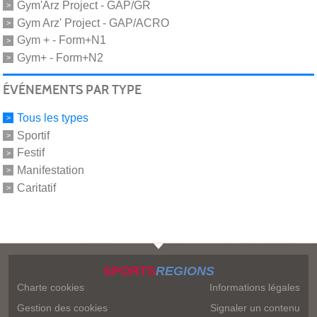
Gym'Arz Project - GAP/GR
Gym Arz' Project - GAP/ACRO
Gym + - Form+N1
Gym+ - Form+N2
ÉVÉNEMENTS PAR TYPE
Tous les types
Sportif
Festif
Manifestation
Caritatif
SPORTS
REGIONS
Charte cookies
Informations légales
Gestion des cookies
Signaler un contenu