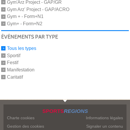
Gym'Arz Project - GAP/GR
Gym Arz' Project - GAP/ACRO
Gym + - Form+N1
Gym+ - Form+N2
ÉVÉNEMENTS PAR TYPE
Tous les types
Sportif
Festif
Manifestation
Caritatif
SPORTS
REGIONS
Charte cookies
Informations légales
Gestion des cookies
Signaler un contenu